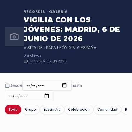
RECORDIS · GALERÍA
VIGILIA CON LOS
JÓVENES: MADRID, 6 DE
JUNIO DE 2026
VISITA DEL PAPA LEÓN XIV A ESPAÑA
0
archivos
6 jun 2026
–
6 jun 2026
Desde
hasta
Todo
Grupo
Eucaristía
Celebración
Comunidad
Ret